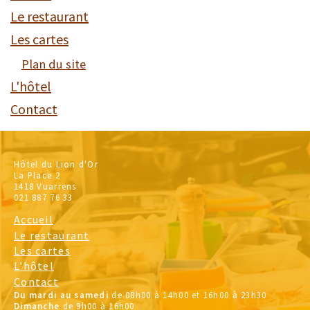
Le restaurant
Les cartes
Plan du site
L'hôtel
Contact
Hôtel du Lion d'Or
La Place 2
1418 Vuarrens
021 887 76 33
Accueil
Le restaurant
Les cartes
L'hôtel
Contact
Du mardi au samedi
de 08h00 à 14h00 et 16h00 à 23h30
Dimanche
de 9h00 à 16h00